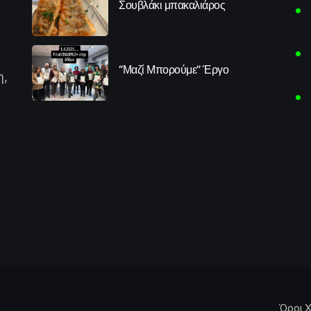
Σουβλάκι μπακαλιάρος
“Μαζί Μπορούμε” Έργο
η,
Όροι Χ