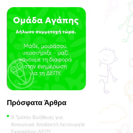
Πρόσφατα Άρθρα
9 Τρόποι Βοήθειας για
Κοινωνικά Αποδεκτή Λειτουργία
Εγκεφάλου ΔΕΠΥ