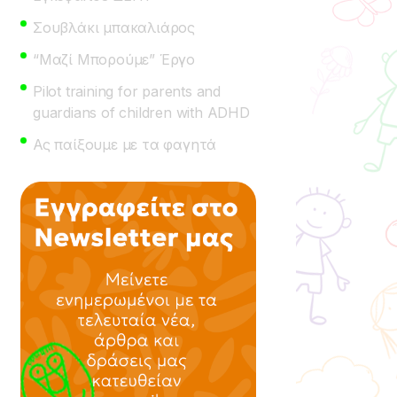
Σουβλάκι μπακαλιάρος
“Μαζί Μπορούμε” Έργο
Pilot training for parents and
guardians of children with ADHD
Ας παίξουμε με τα φαγητά