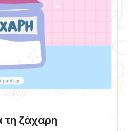
α τη ζάχαρη