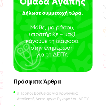
Πρόσφατα Άρθρα
9 Τρόποι Βοήθειας για Κοινωνικά
Αποδεκτή Λειτουργία Εγκεφάλου ΔΕΠΥ