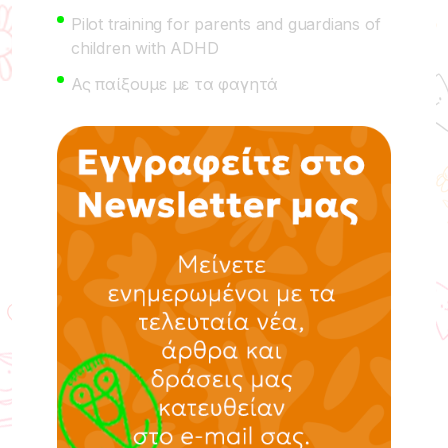
Pilot training for parents and guardians of
children with ADHD
Ας παίξουμε με τα φαγητά