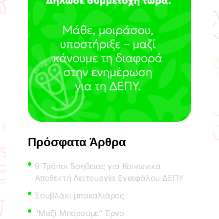
Πρόσφατα Άρθρα
9 Τρόποι Βοήθειας για Κοινωνικά
Αποδεκτή Λειτουργία Εγκεφάλου ΔΕΠΥ
Σουβλάκι μπακαλιάρος
“Μαζί Μπορούμε” Έργο