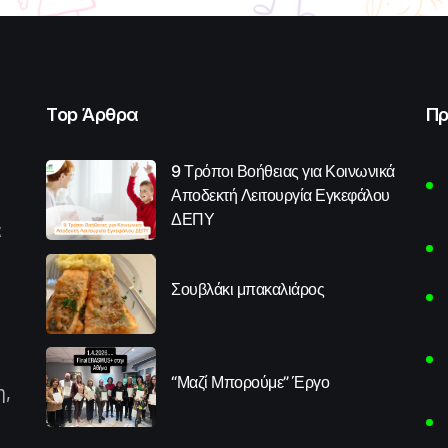
Top Άρθρα
Πρ
9 Τρόποι Βοήθειας για Κοινωνικά
Αποδεκτή Λειτουργία Εγκεφάλου
ΔΕΠΥ
α
Σουβλάκι μπακαλιάρος
“Μαζί Μπορούμε” Έργο
η,