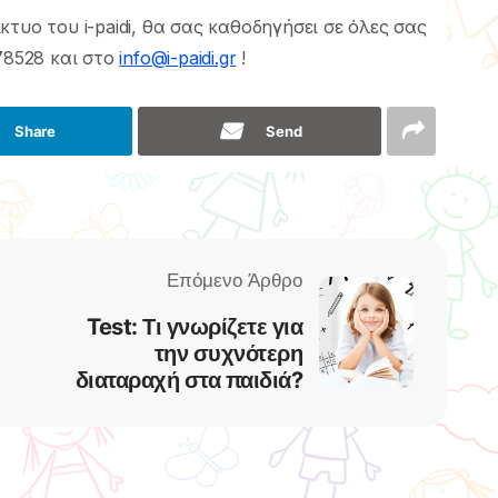
τυο του i-paidi, θα σας καθοδηγήσει σε όλες σας
78528 και στο
info@i-paidi.gr
!
Share
Send
Test: Τι γνωρίζετε για
την συχνότερη
διαταραχή στα παιδιά?