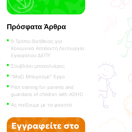
Πρόσφατα Άρθρα
9 Τρόποι Βοήθειας για
Κοινωνικά Αποδεκτή Λειτουργία
Εγκεφάλου ΔΕΠΥ
Σουβλάκι μπακαλιάρος
“Μαζί Μπορούμε” Έργο
Pilot training for parents and
guardians of children with ADHD
Ας παίξουμε με τα φαγητά