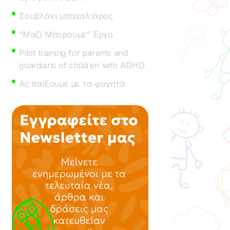
Σουβλάκι μπακαλιάρος
“Μαζί Μπορούμε” Έργο
Pilot training for parents and
guardians of children with ADHD
Ας παίξουμε με τα φαγητά