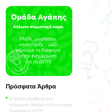
Πρόσφατα Άρθρα
9 Τρόποι Βοήθειας για
Κοινωνικά Αποδεκτή Λειτουργία
Εγκεφάλου ΔΕΠΥ