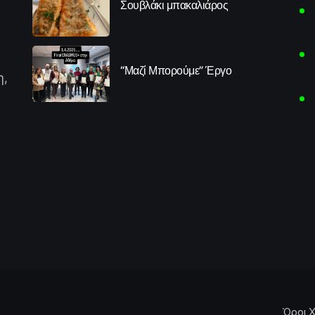
Σουβλάκι μπακαλιάρος
“Μαζί Μπορούμε” Έργο
η,
Όροι Χ