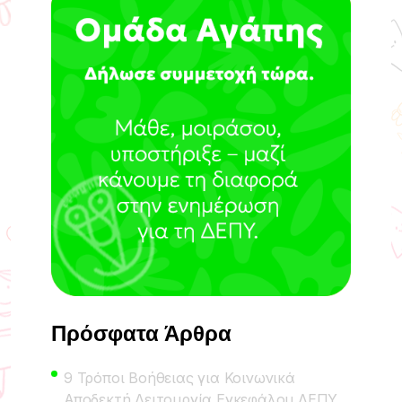
Πρόσφατα Άρθρα
9 Τρόποι Βοήθειας για Κοινωνικά
Αποδεκτή Λειτουργία Εγκεφάλου ΔΕΠΥ