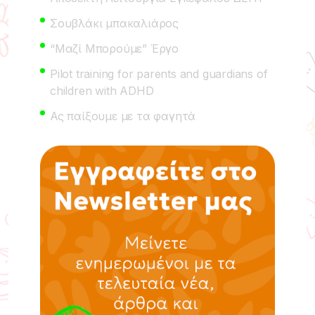
Σουβλάκι μπακαλιάρος
“Μαζί Μπορούμε” Έργο
Pilot training for parents and guardians of
children with ADHD
Ας παίξουμε με τα φαγητά