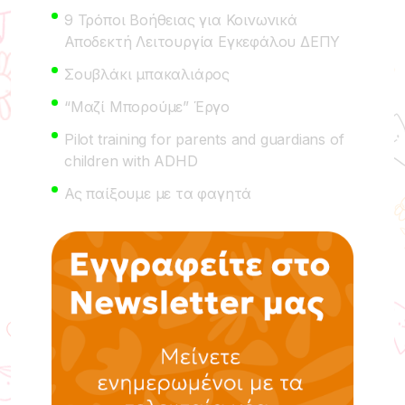
9 Τρόποι Βοήθειας για Κοινωνικά
Αποδεκτή Λειτουργία Εγκεφάλου ΔΕΠΥ
Σουβλάκι μπακαλιάρος
“Μαζί Μπορούμε” Έργο
Pilot training for parents and guardians of
children with ADHD
Ας παίξουμε με τα φαγητά