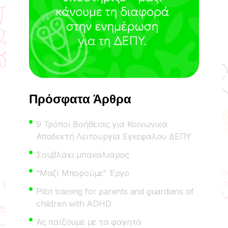
Πρόσφατα Άρθρα
9 Τρόποι Βοήθειας για Κοινωνικά
Αποδεκτή Λειτουργία Εγκεφάλου ΔΕΠΥ
Σουβλάκι μπακαλιάρος
“Μαζί Μπορούμε” Έργο
Pilot training for parents and guardians of
children with ADHD
Ας παίξουμε με τα φαγητά