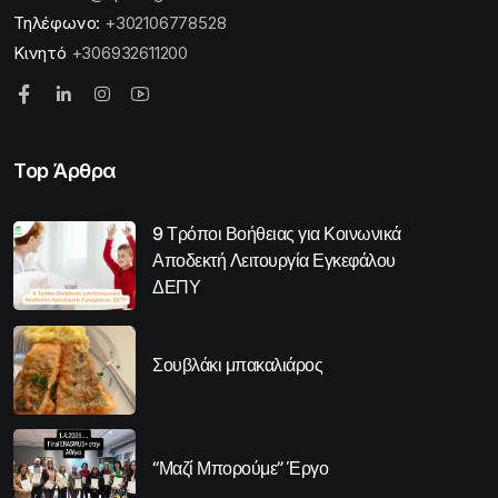
Τηλέφωνο:
+302106778528
Κινητό
+306932611200
Top Άρθρα
9 Τρόποι Βοήθειας για Κοινωνικά
Αποδεκτή Λειτουργία Εγκεφάλου
ΔΕΠΥ
Σουβλάκι μπακαλιάρος
“Μαζί Μπορούμε” Έργο