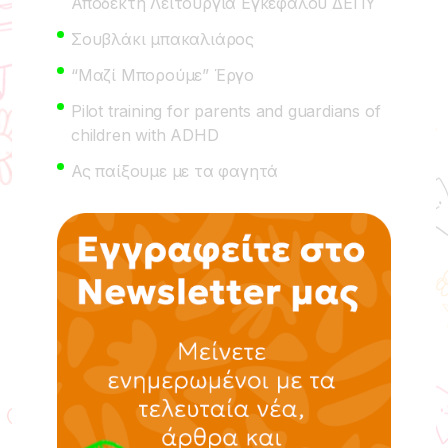
Αποδεκτή Λειτουργία Εγκεφάλου ΔΕΠΥ
Σουβλάκι μπακαλιάρος
“Μαζί Μπορούμε” Έργο
Pilot training for parents and guardians of
children with ADHD
Ας παίξουμε με τα φαγητά