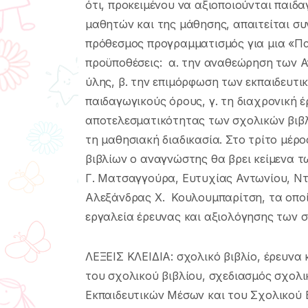
ότι, προκειµένου να αξιοποιούνται παιδα
µαθητών και της µάθησης, απαιτείται σ
πρόθεσµος προγραµµατισµός για µια «Πα
προϋποθέσεις: α. την αναθεώρηση των 
ύλης, β. την επιµόρφωση των εκπαιδευτι
παιδαγωγικούς όρους, γ. τη διαχρονική 
αποτελεσµατικότητας των σχολικών βιβλί
τη µαθησιακή διαδικασία. Στο τρίτο µέρ
βιβλίων ο αναγνώστης θα βρει κείµενα
Γ. Ματσαγγούρα, Ευτυχίας Αντωνίου, Ντ
Αλεξάνδρας Χ. Κουλουµπαρίτση, τα οποία
εργαλεία έρευνας και αξιολόγησης των σ
ΛΕΞΕΙΣ ΚΛΕΙΔΙΑ: σχολικό βιβλίο, έρευνα
του σχολικού βιβλίου, σχεδιασµός σχολι
Εκπαιδευτικών Μέσων και του Σχολικού Β