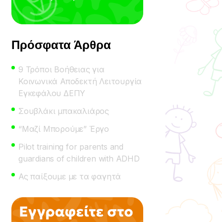
Πρόσφατα Άρθρα
9 Τρόποι Βοήθειας για
Κοινωνικά Αποδεκτή Λειτουργία
Εγκεφάλου ΔΕΠΥ
Σουβλάκι μπακαλιάρος
“Μαζί Μπορούμε” Έργο
Pilot training for parents and
guardians of children with ADHD
Ας παίξουμε με τα φαγητά