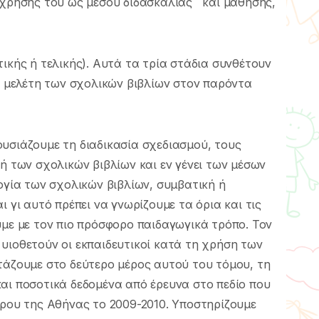
ς χρήσης του ως µέσου διδασκαλίας και µάθησης,
ικής ή τελικής). Αυτά τα τρία στάδια συνθέτουν
 η µελέτη των σχολικών βιβλίων στον παρόντα
υσιάζουµε τη διαδικασία σχεδιασµού, τους
ή των σχολικών βιβλίων και εν γένει των µέσων
λογία των σχολικών βιβλίων, συµβατική ή
ι γι αυτό πρέπει να γνωρίζουµε τα όρια και τις
υµε µε τον πιο πρόσφορο παιδαγωγικά τρόπο. Τον
υιοθετούν οι εκπαιδευτικοί κατά τη χρήση των
τάζουµε στο δεύτερο µέρος αυτού του τόµου, τη
αι ποσοτικά δεδοµένα από έρευνα στο πεδίο που
τρου της Αθήνας το 2009-2010. Υποστηρίζουµε