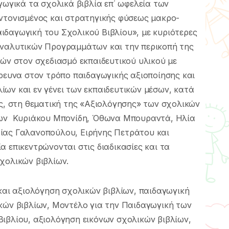
γωγικά τα σχολικά βιβλία επ΄ ωφελεία των
υντονισµένος και στρατηγικής φύσεως µακρο-
ιδαγωγική του Σχολικού Βιβλίου», µε κυριότερες
Αναλυτικών Προγραµµάτων και την περικοπή της
κών στον σχεδιασµό εκπαιδευτικού υλικού µε
έρευνα στον τρόπο παιδαγωγικής αξιοποίησης και
ων και εν γένει των εκπαιδευτικών µέσων, κατά
ος, στη θεµατική της «Αξιολόγησης» των σχολικών
 των Κυριάκου Μπονίδη, Όθωνα Μπουραντά, Ηλία
ίας Γαλανοπούλου, Ειρήνης Πετράτου και
 επικεντρώνονται στις διαδικασίες και τα
χολικών βιβλίων.
 και αξιολόγηση σχολικών βιβλίων, παιδαγωγική
κών βιβλίων, Μοντέλο για την Παιδαγωγική των
ιβλίου, αξιολόγηση εικόνων σχολικών βιβλίων,