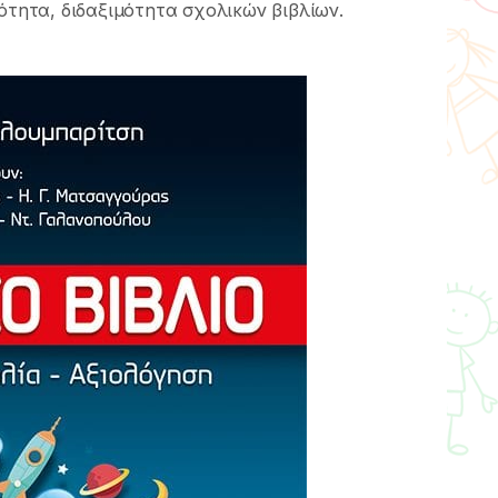
µότητα, διδαξιµότητα σχολικών βιβλίων.