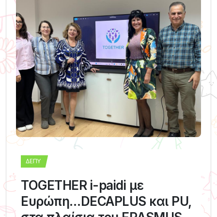
ΔΕΠΥ
TOGETHER i-paidi με
Ευρώπη…DECAPLUS και PU,