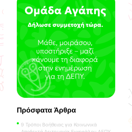
Πρόσφατα Άρθρα
9 Τρόποι Βοήθειας για Κοινωνικά
Αποδεκτή Λειτουργία Εγκεφάλου ΔΕΠΥ