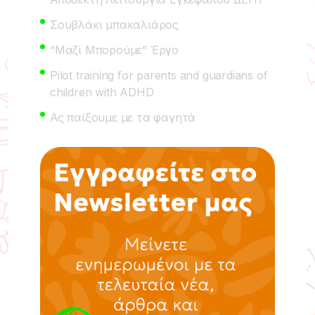
Σουβλάκι μπακαλιάρος
“Μαζί Μπορούμε” Έργο
Pilot training for parents and guardians of
children with ADHD
Ας παίξουμε με τα φαγητά