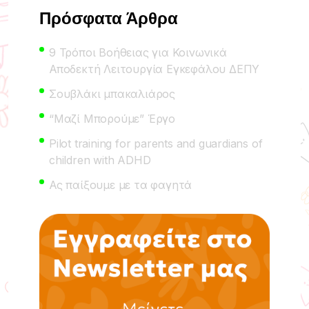
Πρόσφατα Άρθρα
9 Τρόποι Βοήθειας για Κοινωνικά
Αποδεκτή Λειτουργία Εγκεφάλου ΔΕΠΥ
Σουβλάκι μπακαλιάρος
“Μαζί Μπορούμε” Έργο
Pilot training for parents and guardians of
children with ADHD
Ας παίξουμε με τα φαγητά