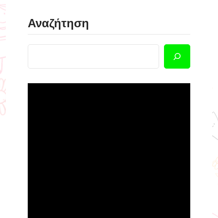
Αναζήτηση