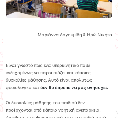
Μαριάννα Λαγουμίδη & Ηρώ Νικήτα
Είναι γνωστό πως ένα υπερκινητικό παιδί
ενδεχομένως να παρουσιάζει και κάποιες
δυσκολίες μάθησης. Αυτό είναι απολύτως
φυσιολογικό και
δεν θα έπρεπε να μας ανησυχεί.
Οι δυσκολίες μάθησης του παιδιού δεν
προέρχονται από κάποια νοητική ανεπάρκεια.
Αντίθετα, στα ψυχομετρικά τεστ τα παιδιά αυτά