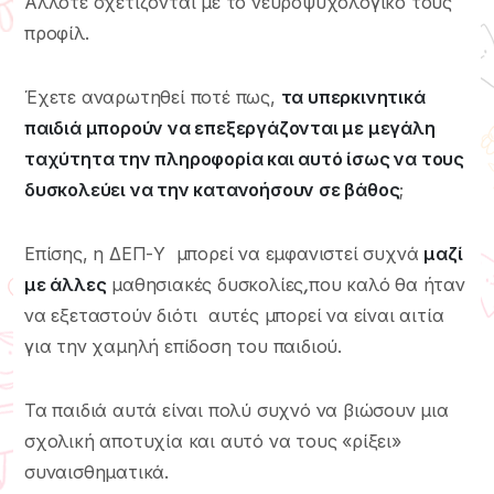
Άλλοτε σχετίζονται με το νευροψυχολογικό τους
προφίλ.
Έχετε αναρωτηθεί ποτέ πως,
τα υπερκινητικά
παιδιά μπορούν να επεξεργάζονται με μεγάλη
ταχύτητα την πληροφορία και αυτό ίσως να τους
δυσκολεύει να την κατανοήσουν σε βάθος
;
Επίσης, η ΔΕΠ-Υ μπορεί να εμφανιστεί συχνά
μαζί
με άλλες
μαθησιακές δυσκολίες
,
που καλό θα ήταν
να εξεταστούν διότι αυτές μπορεί να είναι αιτία
για την χαμηλή επίδοση του παιδιού.
Τα παιδιά αυτά είναι πολύ συχνό να βιώσουν μια
σχολική αποτυχία και αυτό να τους «ρίξει»
συναισθηματικά.