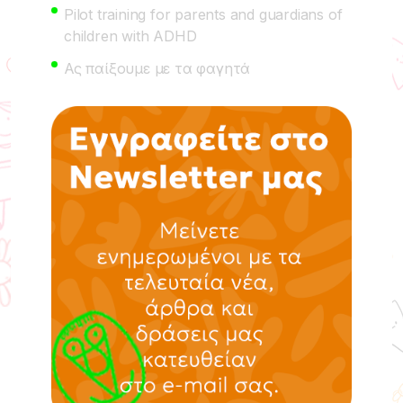
Pilot training for parents and guardians of
children with ADHD
Ας παίξουμε με τα φαγητά