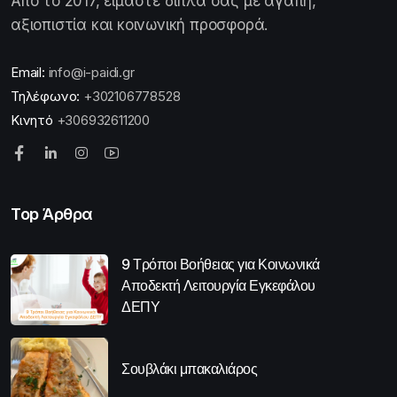
Από το 2017, είμαστε δίπλα σας με αγάπη,
αξιοπιστία και κοινωνική προσφορά.
Email:
info@i-paidi.gr
Τηλέφωνο:
+302106778528
Κινητό
+306932611200
Top Άρθρα
9 Τρόποι Βοήθειας για Κοινωνικά
Αποδεκτή Λειτουργία Εγκεφάλου
ΔΕΠΥ
Σουβλάκι μπακαλιάρος