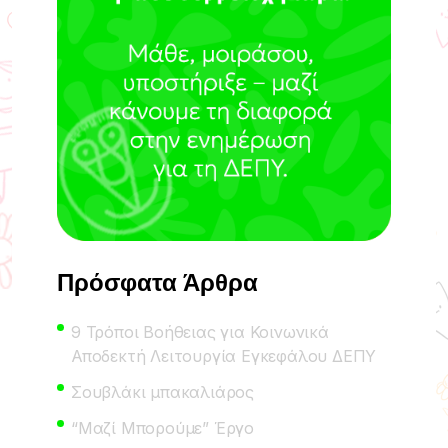
Πρόσφατα Άρθρα
9 Τρόποι Βοήθειας για Κοινωνικά
Αποδεκτή Λειτουργία Εγκεφάλου ΔΕΠΥ
Σουβλάκι μπακαλιάρος
“Μαζί Μπορούμε” Έργο