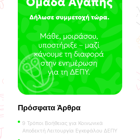
Πρόσφατα Άρθρα
9 Τρόποι Βοήθειας για Κοινωνικά
Αποδεκτή Λειτουργία Εγκεφάλου ΔΕΠΥ