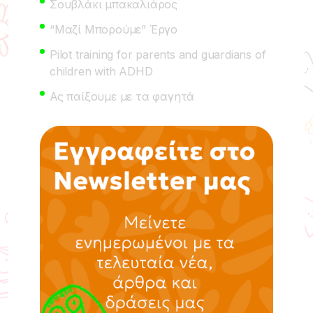
Σουβλάκι μπακαλιάρος
“Μαζί Μπορούμε” Έργο
Pilot training for parents and guardians of
children with ADHD
Ας παίξουμε με τα φαγητά