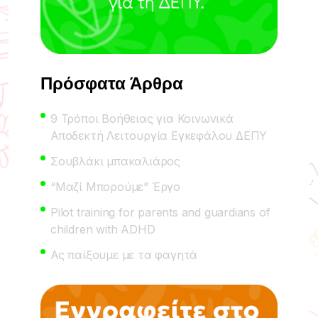
Πρόσφατα Άρθρα
9 Τρόποι Βοήθειας για Κοινωνικά
Αποδεκτή Λειτουργία Εγκεφάλου ΔΕΠΥ
Σουβλάκι μπακαλιάρος
“Μαζί Μπορούμε” Έργο
Pilot training for parents and guardians of
children with ADHD
Ας παίξουμε με τα φαγητά