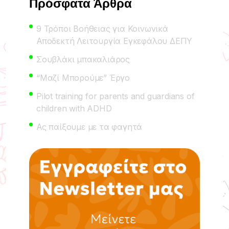
Πρόσφατα Άρθρα
9 Τρόποι Βοήθειας για Κοινωνικά
Αποδεκτή Λειτουργία Εγκεφάλου ΔΕΠΥ
Σουβλάκι μπακαλιάρος
“Μαζί Μπορούμε” Έργο
Pilot training for parents and guardians of
children with ADHD
Ας παίξουμε με τα φαγητά