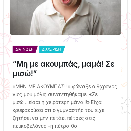
ΔΙΆΓΝΩΣΗ
ΔΙΑΧΕΊΡΙΣΗ
“Μη με ακουμπάς, μαμά! Σε
μισώ!”
«ΜΗΝ ΜΕ ΑΚΟΥΜΠΑΣ!!!» φώναξε ο 9χρονος
γιος μου μόλις συναντηθήκαμε. «Σε
μισώ….είσαι η χειρότερη μάνα!!!» Είχα
κρυφακούσει ότι ο γυμναστής του είχε
ζητήσει να μην πετάει πέτρες στις
πευκοβελόνες –η πέτρα θα