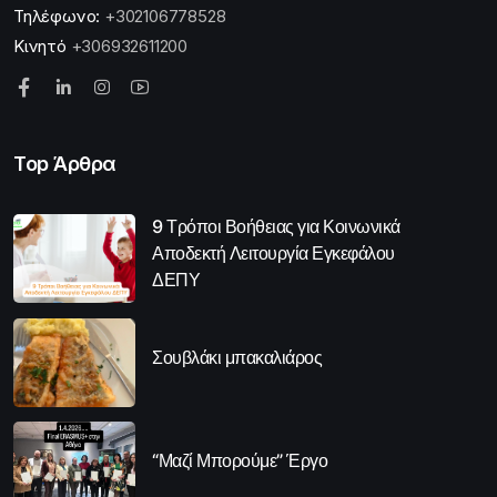
Τηλέφωνο:
+302106778528
Κινητό
+306932611200
Top Άρθρα
9 Τρόποι Βοήθειας για Κοινωνικά
Αποδεκτή Λειτουργία Εγκεφάλου
ΔΕΠΥ
Σουβλάκι μπακαλιάρος
“Μαζί Μπορούμε” Έργο