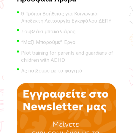
9 Τρόποι Βοήθειας για Κοινωνικά
Αποδεκτή Λειτουργία Εγκεφάλου ΔΕΠΥ
Σουβλάκι μπακαλιάρος
“Μαζί Μπορούμε” Έργο
Pilot training for parents and guardians of
children with ADHD
Ας παίξουμε με τα φαγητά