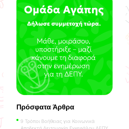
Πρόσφατα Άρθρα
9 Τρόποι Βοήθειας για Κοινωνικά
Αποδεκτή Λειτουργία Εγκεφάλου ΔΕΠΥ