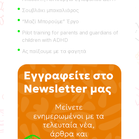
Σουβλάκι μπακαλιάρος
“Μαζί Μπορούμε” Έργο
Pilot training for parents and guardians of
children with ADHD
Ας παίξουμε με τα φαγητά