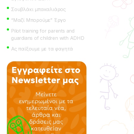
Σουβλάκι μπακαλιάρος
“Μαζί Μπορούμε” Έργο
Pilot training for parents and
guardians of children with ADHD
Ας παίξουμε με τα φαγητά