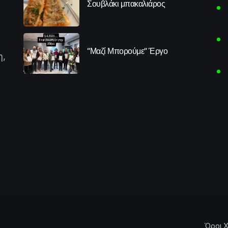
Σουβλάκι μπακαλιάρος
“Μαζί Μπορούμε” Έργο
η,
Όροι Χ