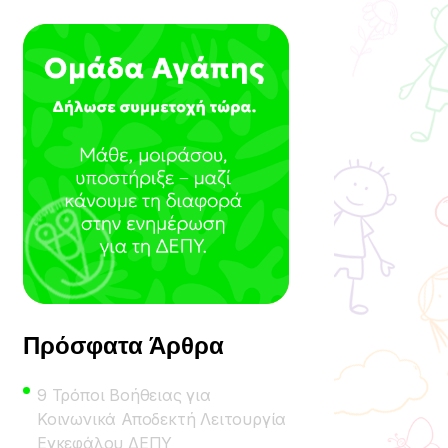
Πρόσφατα Άρθρα
9 Τρόποι Βοήθειας για
Κοινωνικά Αποδεκτή Λειτουργία
Εγκεφάλου ΔΕΠΥ