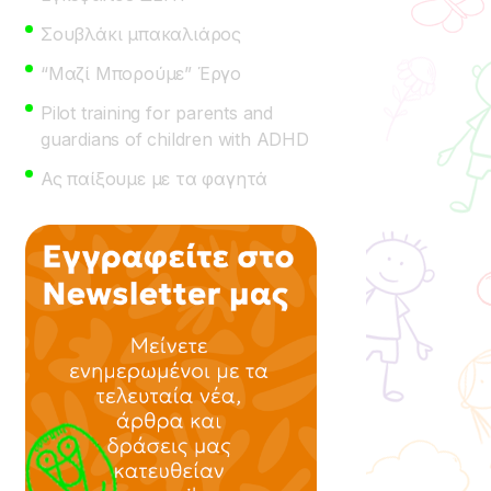
Σουβλάκι μπακαλιάρος
“Μαζί Μπορούμε” Έργο
Pilot training for parents and
guardians of children with ADHD
Ας παίξουμε με τα φαγητά