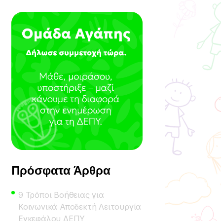
Πρόσφατα Άρθρα
9 Τρόποι Βοήθειας για
Κοινωνικά Αποδεκτή Λειτουργία
Εγκεφάλου ΔΕΠΥ