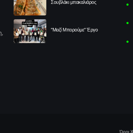
Σουβλάκι μπακαλιάρος
“Μαζί Μπορούμε” Έργο
η,
Όροι Χ