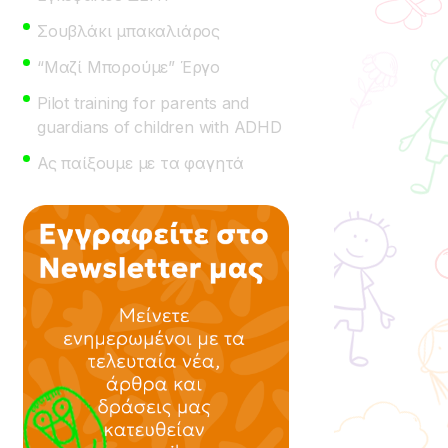
Σουβλάκι μπακαλιάρος
“Μαζί Μπορούμε” Έργο
Pilot training for parents and
guardians of children with ADHD
Ας παίξουμε με τα φαγητά