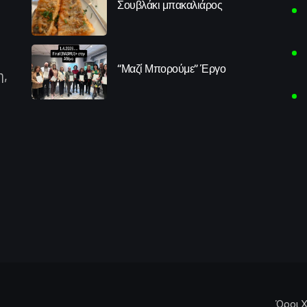
Σουβλάκι μπακαλιάρος
“Μαζί Μπορούμε” Έργο
η,
Όροι Χ