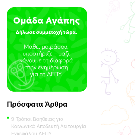
Πρόσφατα Άρθρα
9 Τρόποι Βοήθειας για
Κοινωνικά Αποδεκτή Λειτουργία
Εγκεφάλου ΔΕΠΥ