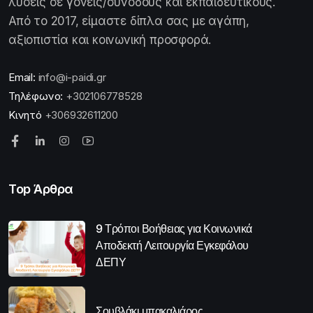
λύσεις σε γονείς/συνοδούς και εκπαιδευτικούς.
Από το 2017, είμαστε δίπλα σας με αγάπη,
αξιοπιστία και κοινωνική προσφορά.
Email:
info@i-paidi.gr
Τηλέφωνο:
+302106778528
Κινητό
+306932611200
Top Άρθρα
9 Τρόποι Βοήθειας για Κοινωνικά
Αποδεκτή Λειτουργία Εγκεφάλου
ΔΕΠΥ
Σουβλάκι μπακαλιάρος