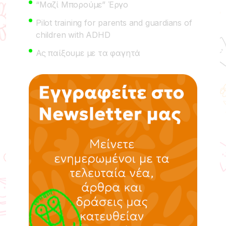
“Μαζί Μπορούμε” Έργο
Pilot training for parents and guardians of
children with ADHD
Ας παίξουμε με τα φαγητά