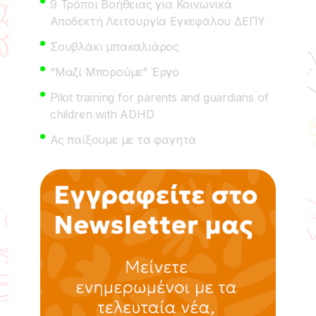
9 Τρόποι Βοήθειας για Κοινωνικά
Αποδεκτή Λειτουργία Εγκεφάλου ΔΕΠΥ
Σουβλάκι μπακαλιάρος
“Μαζί Μπορούμε” Έργο
Pilot training for parents and guardians of
children with ADHD
Ας παίξουμε με τα φαγητά