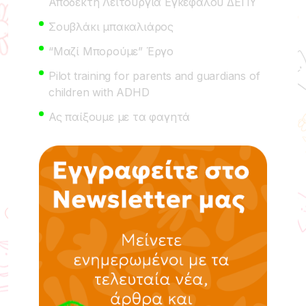
Αποδεκτή Λειτουργία Εγκεφάλου ΔΕΠΥ
Σουβλάκι μπακαλιάρος
“Μαζί Μπορούμε” Έργο
Pilot training for parents and guardians of
children with ADHD
Ας παίξουμε με τα φαγητά