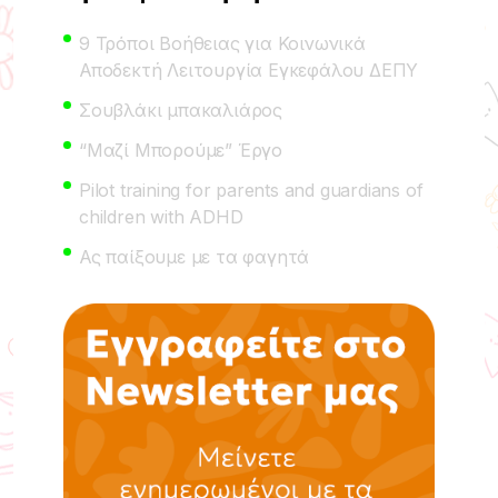
9 Τρόποι Βοήθειας για Κοινωνικά
Αποδεκτή Λειτουργία Εγκεφάλου ΔΕΠΥ
Σουβλάκι μπακαλιάρος
“Μαζί Μπορούμε” Έργο
Pilot training for parents and guardians of
children with ADHD
Ας παίξουμε με τα φαγητά