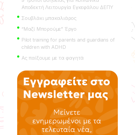
Αποδεκτή Λειτουργία Εγκεφάλου ΔΕΠΥ
Σουβλάκι μπακαλιάρος
“Μαζί Μπορούμε” Έργο
Pilot training for parents and guardians of
children with ADHD
Ας παίξουμε με τα φαγητά