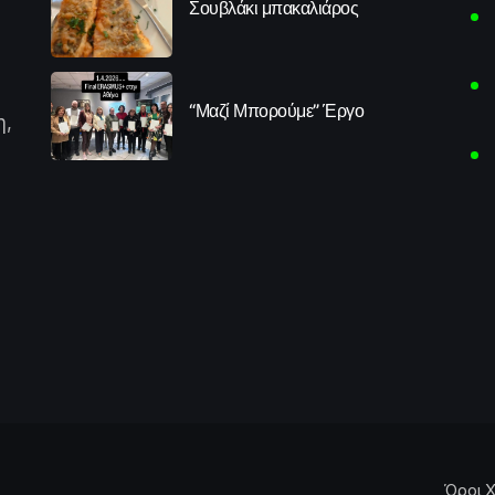
Σουβλάκι μπακαλιάρος
“Μαζί Μπορούμε” Έργο
η,
Όροι Χ