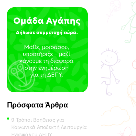
Πρόσφατα Άρθρα
9 Τρόποι Βοήθειας για
Κοινωνικά Αποδεκτή Λειτουργία
Εγκεφάλου ΔΕΠΥ