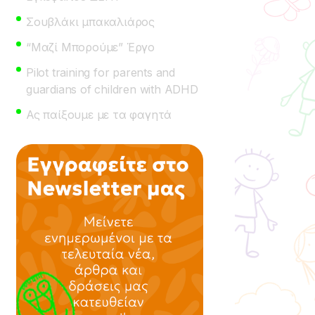
Σουβλάκι μπακαλιάρος
“Μαζί Μπορούμε” Έργο
Pilot training for parents and
guardians of children with ADHD
Ας παίξουμε με τα φαγητά