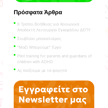
Πρόσφατα Άρθρα
9 Τρόποι Βοήθειας για Κοινωνικά
Αποδεκτή Λειτουργία Εγκεφάλου ΔΕΠΥ
Σουβλάκι μπακαλιάρος
“Μαζί Μπορούμε” Έργο
Pilot training for parents and guardians of
children with ADHD
Ας παίξουμε με τα φαγητά