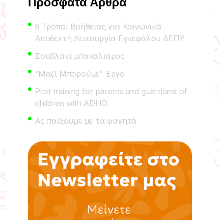
Πρόσφατα Άρθρα
9 Τρόποι Βοήθειας για Κοινωνικά
Αποδεκτή Λειτουργία Εγκεφάλου ΔΕΠΥ
Σουβλάκι μπακαλιάρος
“Μαζί Μπορούμε” Έργο
Pilot training for parents and guardians of
children with ADHD
Ας παίξουμε με τα φαγητά