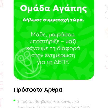
Πρόσφατα Άρθρα
9 Τρόποι Βοήθειας για Κοινωνικά
Αποδεκτή Λειτουργία Εγκεφάλου ΔΕΠΥ