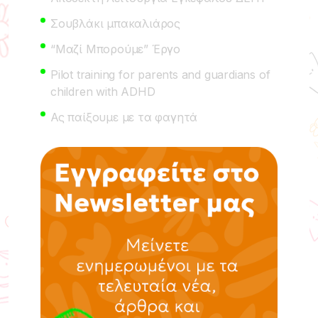
Σουβλάκι μπακαλιάρος
“Μαζί Μπορούμε” Έργο
Pilot training for parents and guardians of
children with ADHD
Ας παίξουμε με τα φαγητά