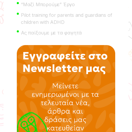
“Μαζί Μπορούμε” Έργο
Pilot training for parents and guardians of
children with ADHD
Ας παίξουμε με τα φαγητά