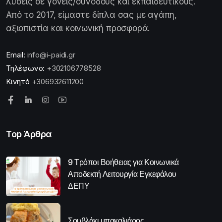
λύσεις σε γονείς/συνοδούς και εκπαιδευτικούς.
Από το 2017, είμαστε δίπλα σας με αγάπη,
αξιοπιστία και κοινωνική προσφορά.
Email:
info@i-paidi.gr
Τηλέφωνο:
+302106778528
Κινητό
+306932611200
Top Άρθρα
9 Τρόποι Βοήθειας για Κοινωνικά
Αποδεκτή Λειτουργία Εγκεφάλου
ΔΕΠΥ
Σουβλάκι μπακαλιάρος