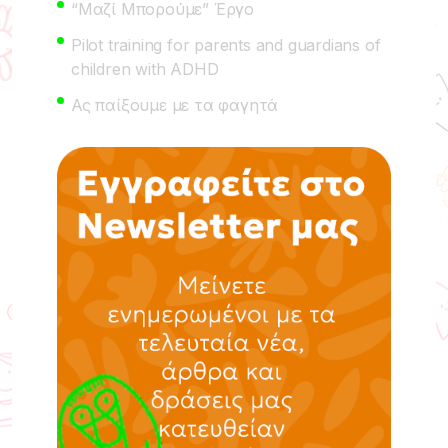
“Μαζί Μπορούμε” Έργο
Pilot training for parents and guardians of
children with ADHD
Ας παίξουμε με τα φαγητά