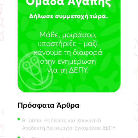
Πρόσφατα Άρθρα
9 Τρόποι Βοήθειας για Κοινωνικά
Αποδεκτή Λειτουργία Εγκεφάλου ΔΕΠΥ