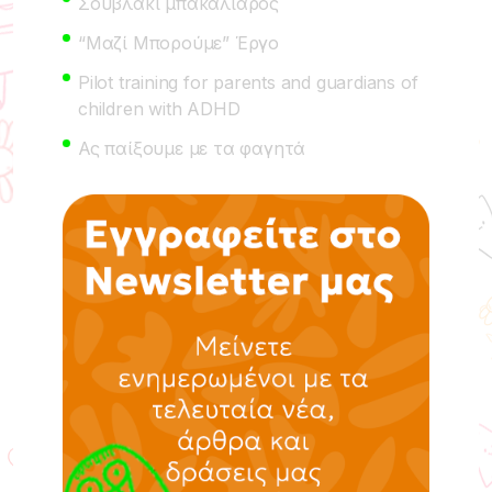
Σουβλάκι μπακαλιάρος
“Μαζί Μπορούμε” Έργο
Pilot training for parents and guardians of
children with ADHD
Ας παίξουμε με τα φαγητά