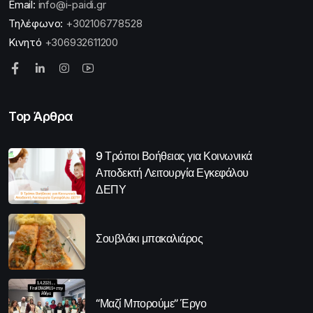
Email:
info@i-paidi.gr
Τηλέφωνο:
+302106778528
Κινητό
+306932611200
Top Άρθρα
9 Τρόποι Βοήθειας για Κοινωνικά
Αποδεκτή Λειτουργία Εγκεφάλου
ΔΕΠΥ
Σουβλάκι μπακαλιάρος
“Μαζί Μπορούμε” Έργο