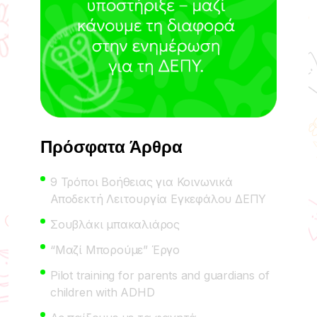
Πρόσφατα Άρθρα
9 Τρόποι Βοήθειας για Κοινωνικά
Αποδεκτή Λειτουργία Εγκεφάλου ΔΕΠΥ
Σουβλάκι μπακαλιάρος
“Μαζί Μπορούμε” Έργο
Pilot training for parents and guardians of
children with ADHD