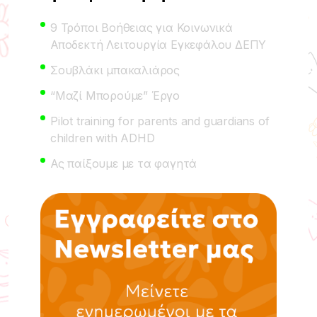
9 Τρόποι Βοήθειας για Κοινωνικά
Αποδεκτή Λειτουργία Εγκεφάλου ΔΕΠΥ
Σουβλάκι μπακαλιάρος
“Μαζί Μπορούμε” Έργο
Pilot training for parents and guardians of
children with ADHD
Ας παίξουμε με τα φαγητά