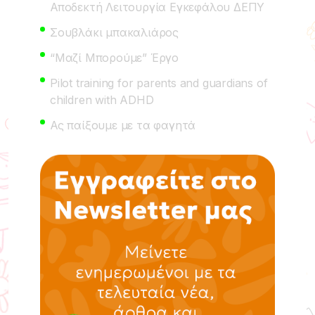
Αποδεκτή Λειτουργία Εγκεφάλου ΔΕΠΥ
Σουβλάκι μπακαλιάρος
“Μαζί Μπορούμε” Έργο
Pilot training for parents and guardians of
children with ADHD
Ας παίξουμε με τα φαγητά