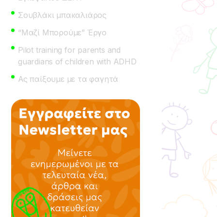
Σουβλάκι μπακαλιάρος
“Μαζί Μπορούμε” Έργο
Pilot training for parents and
guardians of children with ADHD
Ας παίξουμε με τα φαγητά