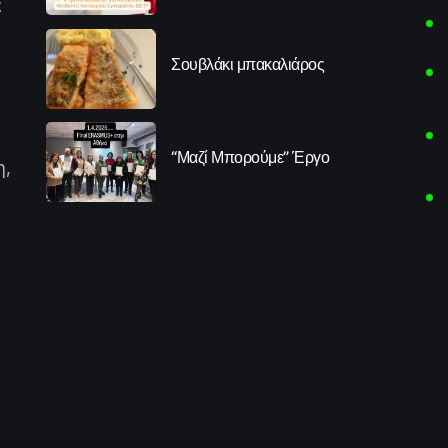
α
Σουβλάκι μπακαλιάρος
“Μαζί Μπορούμε” Έργο
η,