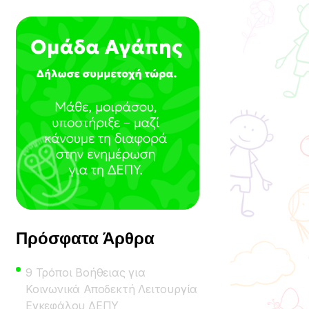
Πρόσφατα Άρθρα
9 Τρόποι Βοήθειας για
Κοινωνικά Αποδεκτή Λειτουργία
Εγκεφάλου ΔΕΠΥ