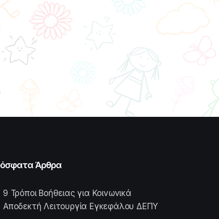
όσφατα Άρθρα
9 Τρόποι Βοήθειας για Κοινωνικά
Αποδεκτή Λειτουργία Εγκεφάλου ΔΕΠΥ