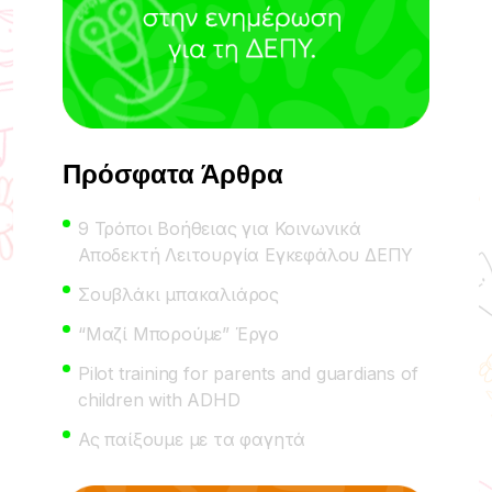
Πρόσφατα Άρθρα
9 Τρόποι Βοήθειας για Κοινωνικά
Αποδεκτή Λειτουργία Εγκεφάλου ΔΕΠΥ
Σουβλάκι μπακαλιάρος
“Μαζί Μπορούμε” Έργο
Pilot training for parents and guardians of
children with ADHD
Ας παίξουμε με τα φαγητά