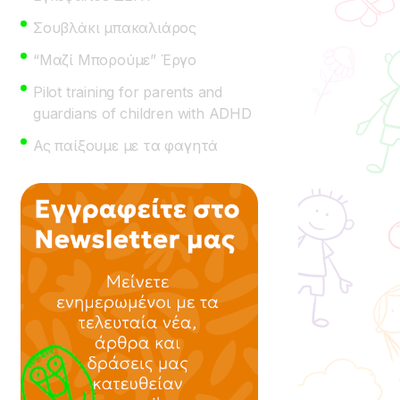
Σουβλάκι μπακαλιάρος
“Μαζί Μπορούμε” Έργο
Pilot training for parents and
guardians of children with ADHD
Ας παίξουμε με τα φαγητά