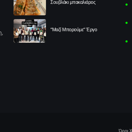
Σουβλάκι μπακαλιάρος
“Μαζί Μπορούμε” Έργο
η,
Όροι Χ