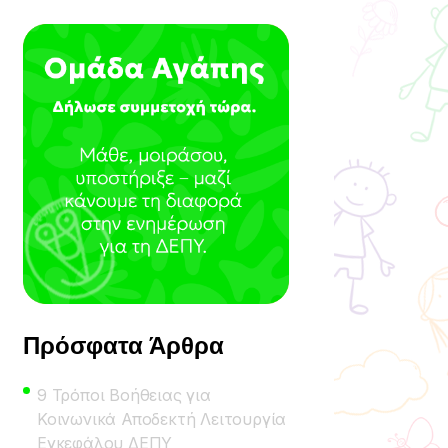
Πρόσφατα Άρθρα
9 Τρόποι Βοήθειας για
Κοινωνικά Αποδεκτή Λειτουργία
Εγκεφάλου ΔΕΠΥ