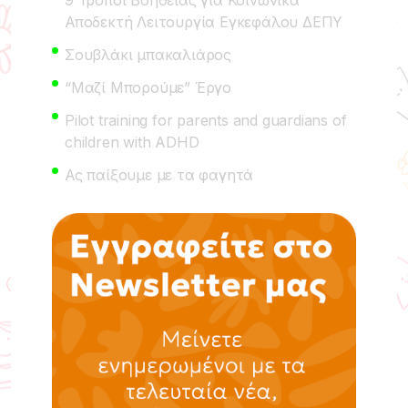
Αποδεκτή Λειτουργία Εγκεφάλου ΔΕΠΥ
Σουβλάκι μπακαλιάρος
“Μαζί Μπορούμε” Έργο
Pilot training for parents and guardians of
children with ADHD
Ας παίξουμε με τα φαγητά