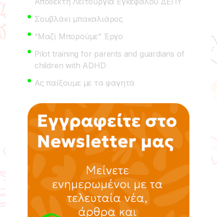
Αποδεκτή Λειτουργία Εγκεφάλου ΔΕΠΥ
Σουβλάκι μπακαλιάρος
“Μαζί Μπορούμε” Έργο
Pilot training for parents and guardians of
children with ADHD
Ας παίξουμε με τα φαγητά