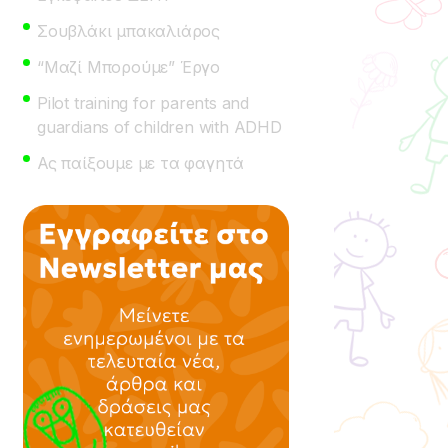
Σουβλάκι μπακαλιάρος
“Μαζί Μπορούμε” Έργο
Pilot training for parents and
guardians of children with ADHD
Ας παίξουμε με τα φαγητά