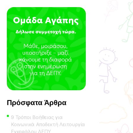
Πρόσφατα Άρθρα
9 Τρόποι Βοήθειας για
Κοινωνικά Αποδεκτή Λειτουργία
Εγκεφάλου ΔΕΠΥ