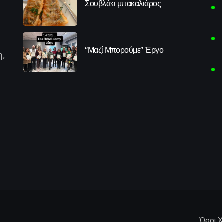
Σουβλάκι μπακαλιάρος
“Μαζί Μπορούμε” Έργο
η,
Όροι Χ