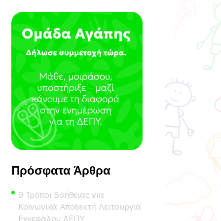
Πρόσφατα Άρθρα
9 Τρόποι Βοήθειας για
Κοινωνικά Αποδεκτή Λειτουργία
Εγκεφάλου ΔΕΠΥ