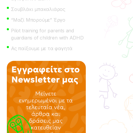
Σουβλάκι μπακαλιάρος
“Μαζί Μπορούμε” Έργο
Pilot training for parents and
guardians of children with ADHD
Ας παίξουμε με τα φαγητά