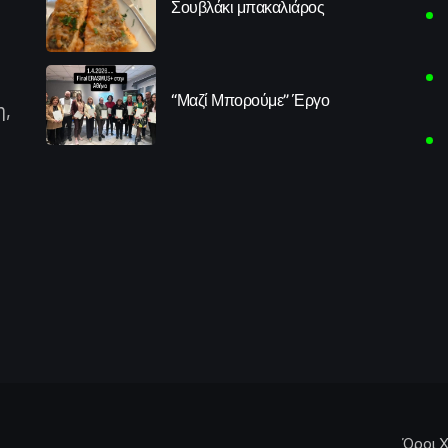
Σουβλάκι μπακαλιάρος
“Μαζί Μπορούμε” Έργο
η,
Όροι Χ