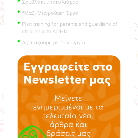
Σουβλάκι μπακαλιάρος
“Μαζί Μπορούμε” Έργο
Pilot training for parents and guardians of
children with ADHD
Ας παίξουμε με τα φαγητά