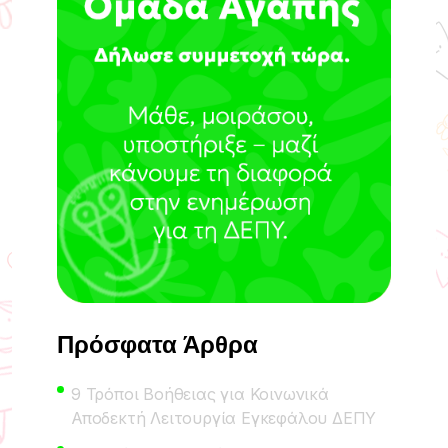
Πρόσφατα Άρθρα
9 Τρόποι Βοήθειας για Κοινωνικά
Αποδεκτή Λειτουργία Εγκεφάλου ΔΕΠΥ