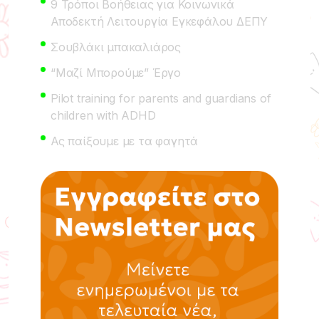
9 Τρόποι Βοήθειας για Κοινωνικά
Αποδεκτή Λειτουργία Εγκεφάλου ΔΕΠΥ
Σουβλάκι μπακαλιάρος
“Μαζί Μπορούμε” Έργο
Pilot training for parents and guardians of
children with ADHD
Ας παίξουμε με τα φαγητά