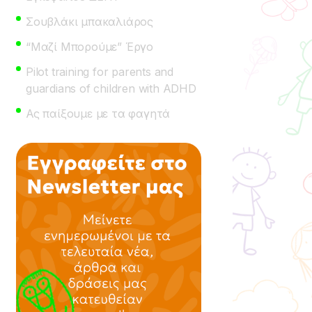
Σουβλάκι μπακαλιάρος
“Μαζί Μπορούμε” Έργο
Pilot training for parents and
guardians of children with ADHD
Ας παίξουμε με τα φαγητά