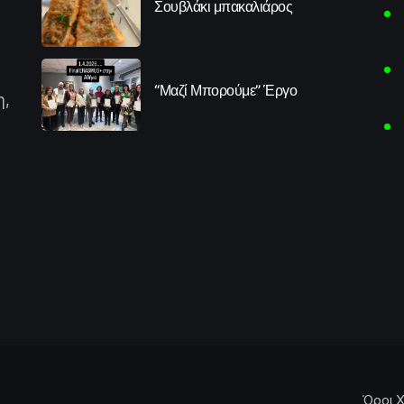
Σουβλάκι μπακαλιάρος
“Μαζί Μπορούμε” Έργο
η,
Όροι Χ