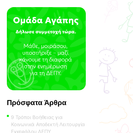
Πρόσφατα Άρθρα
9 Τρόποι Βοήθειας για
Κοινωνικά Αποδεκτή Λειτουργία
Εγκεφάλου ΔΕΠΥ