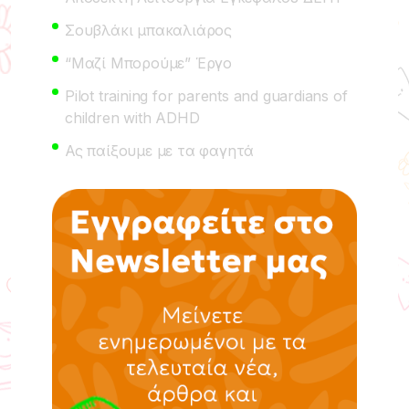
Σουβλάκι μπακαλιάρος
“Μαζί Μπορούμε” Έργο
Pilot training for parents and guardians of
children with ADHD
Ας παίξουμε με τα φαγητά