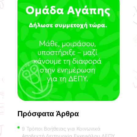
Πρόσφατα Άρθρα
9 Τρόποι Βοήθειας για Κοινωνικά
Αποδεκτή Λειτουργία Εγκεφάλου ΔΕΠΥ