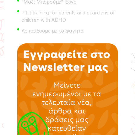
“Μαζί Μπορούμε” Έργο
Pilot training for parents and guardians of
children with ADHD
Ας παίξουμε με τα φαγητά