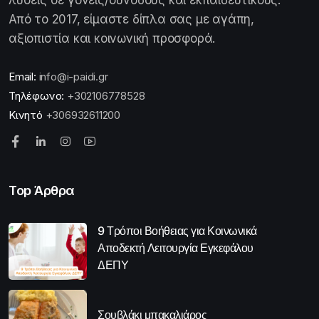
λύσεις σε γονείς/συνοδούς και εκπαιδευτικούς.
Από το 2017, είμαστε δίπλα σας με αγάπη,
αξιοπιστία και κοινωνική προσφορά.
Email:
info@i-paidi.gr
Τηλέφωνο:
+302106778528
Κινητό
+306932611200
Top Άρθρα
9 Τρόποι Βοήθειας για Κοινωνικά
Αποδεκτή Λειτουργία Εγκεφάλου
ΔΕΠΥ
Σουβλάκι μπακαλιάρος